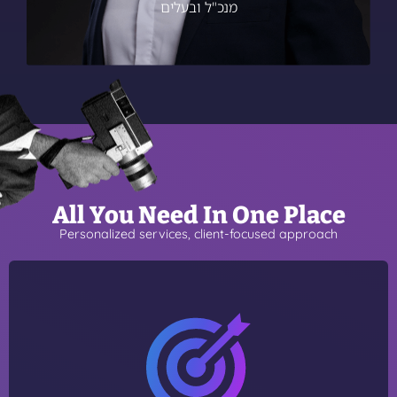
Read More
מנכ"ל ובעלים
All You Need In One Place
Personalized services, client-focused approach