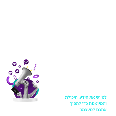
יצירתיות וחדשנות.
משרדנו מספק שירותי
אסטרטגיה שיווקית, יחסי
ציבור, ניהול משברים,
דיגיטל וקשרי ממשל תחת
קורת גג אחת באופן
שמתאים למאה ה- 21.
אנו בונים לכל לקוח
חליפה תקשורתית
מותאמת אישית בהתאם
לצורכי העסק תוך ליווי
אישי וקשר ישיר עם בעלי
החברה, 24/7, 365 ימים
בשנה
לנו יש את הידע, היכולת
והמיומנות כדי להפוך
אתכם למעצמה!